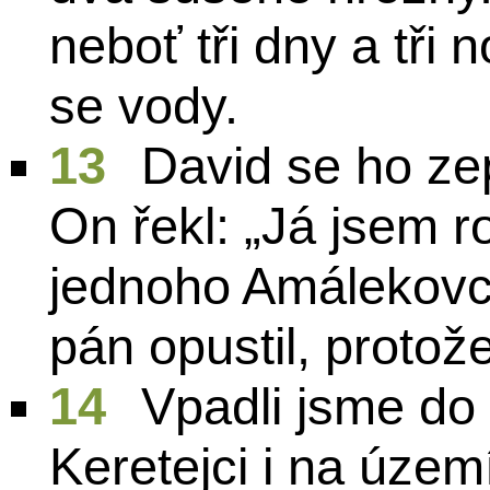
neboť tři dny a tři 
se vody.
13
David se ho zept
On řekl: „Já jsem 
jednoho Amálekovc
pán opustil, proto
14
Vpadli jsme do
Keretejci i na územ