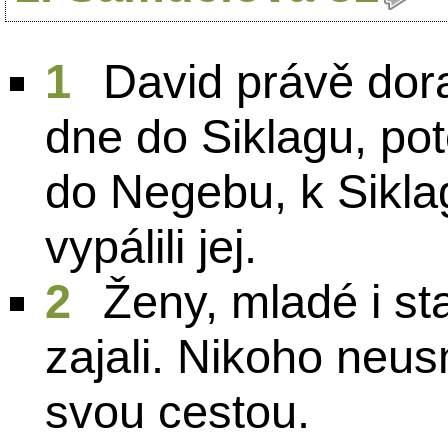
1
David právě dora
dne do Siklagu, po
do Negebu, k Siklag
vypálili jej.
2
Ženy, mladé i st
zajali. Nikoho neusmr
svou cestou.