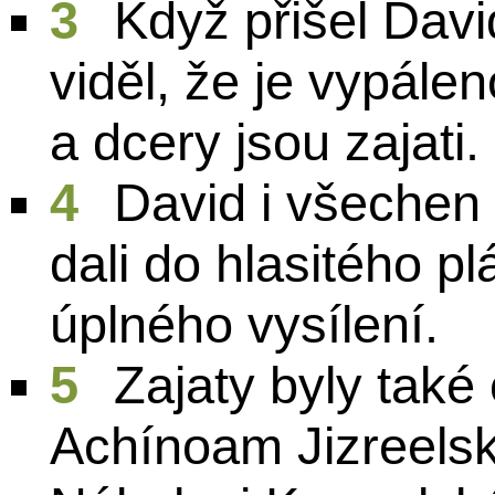
3
Když přišel Dav
viděl, že je vypále
a dcery jsou zajati.
4
David i všechen l
dali do hlasitého pl
úplného vysílení.
5
Zajaty byly také
Achínoam Jizreelsk