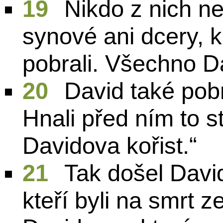
19
Nikdo z nich ne
synové ani dcery, ko
pobrali. Všechno Da
20
David také pob
Hnali před ním to st
Davidova kořist.“
21
Tak došel Dav
kteří byli na smrt z