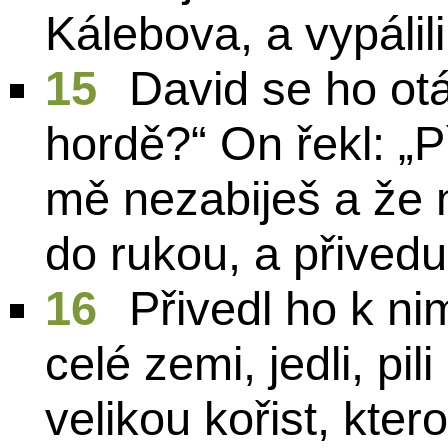
Kálebova, a vypálili
15
David se ho otá
hordě?“ On řekl: „P
mě nezabiješ a ž
do rukou, a přivedu 
16
Přivedl ho k nim
celé zemi, jedli, pi
velikou kořist, kter