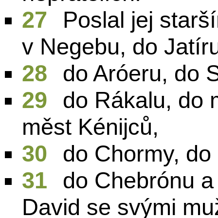
27
Poslal jej star
v Negebu, do Jatíru
28
do Aróeru, do 
29
do Rákalu, do 
měst Kénijců,
30
do Chormy, do 
31
do Chebrónu a
David se svými muž