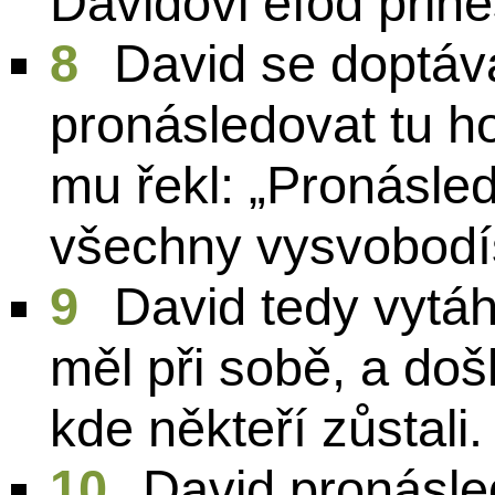
Davidovi efód přine
8
David se doptáv
pronásledovat tu h
mu řekl: „Pronásledu
všechny vysvobodí
9
David tedy vytáhl
měl při sobě, a doš
kde někteří zůstali.
10
David pronásled