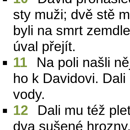
sty muži; dvě stě 
byli na smrt zemdl
úval přejít.
11
Na poli našli n
ho k Davidovi. Dali
vody.
12
Dali mu též ple
dva sušené hrozny.