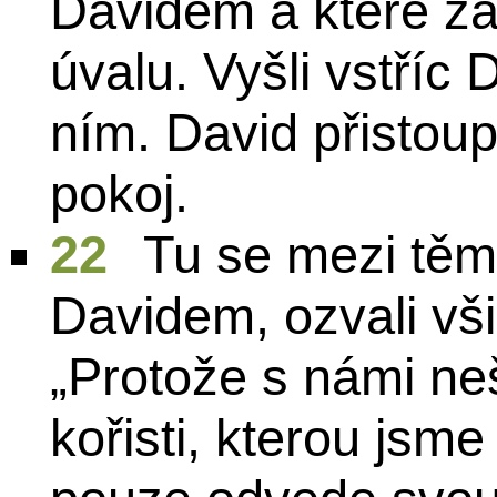
Davidem a které z
úvalu. Vyšli vstříc D
ním. David přistoupi
pokoj.
22
Tu se mezi těmi 
Davidem, ozvali vši
„Protože s námi neš
kořisti, kterou jsme