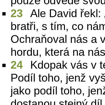
pouze odvede svou 
23
Ale David řekl:
bratři, s tím, co n
Ochraňoval nás a v
hordu, která na nás 
24
Kdopak vás v t
Podíl toho, jenž vy
jako podíl toho, jen
dostanou stejný díl.