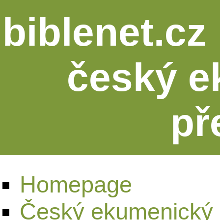
biblenet.cz 
český e
př
Homepage
Český ekumenický 