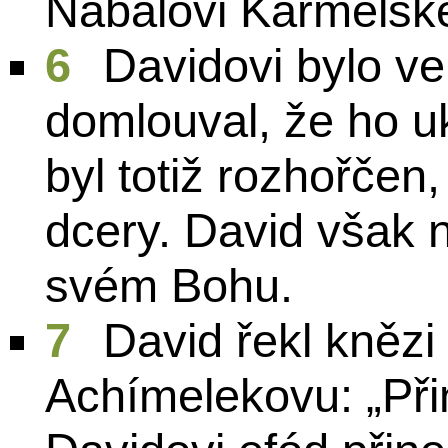
Nábalovi Karmelsk
6
Davidovi bylo ve
domlouval, že ho u
byl totiž rozhořčen
dcery. David však 
svém Bohu.
7
David řekl knězi
Achímelekovu: „Přin