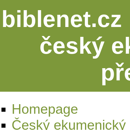
biblenet.cz 
český e
př
Homepage
Český ekumenický 