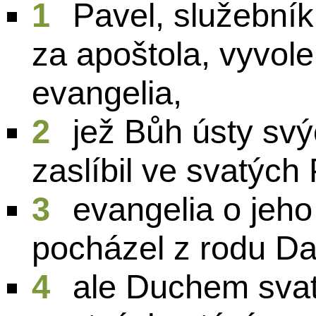
1
Pavel, služebník
za apoštola, vyvol
evangelia,
2
jež Bůh ústy sv
zaslíbil ve svatých
3
evangelia o jeho
pocházel z rodu Da
4
ale Duchem sva