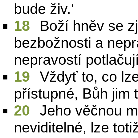
bude živ.‘
18
Boží hněv se zj
bezbožnosti a neprav
nepravostí potlačuj
19
Vždyť to, co lz
přístupné, Bůh jim t
20
Jeho věčnou mo
neviditelné, lze tot