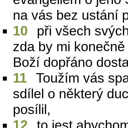
na vás bez ustání 
10
při všech svýc
zda by mi konečně 
Boží dopřáno dosta
11
Toužím vás spat
sdílel o některý du
posílil,
12
to jest abycho