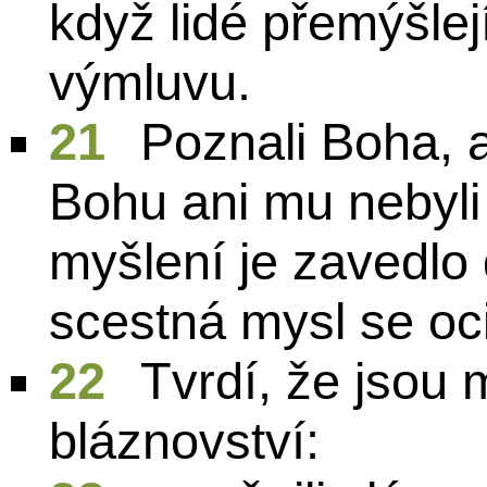
když lidé přemýšlej
výmluvu.
21
Poznali Boha, a
Bohu ani mu nebyli 
myšlení je zavedlo 
scestná mysl se oci
22
Tvrdí, že jsou 
bláznovství: