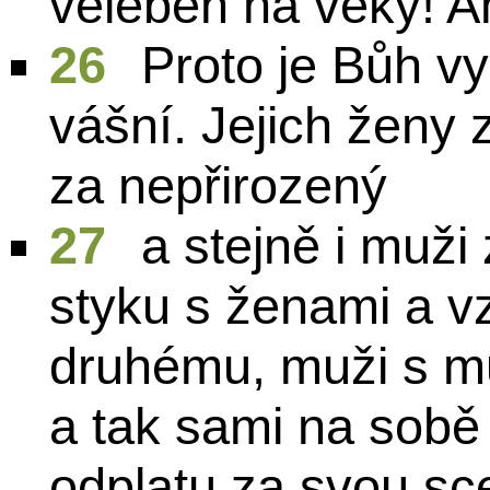
veleben na věky! 
26
Proto je Bůh v
vášní. Jejich ženy 
za nepřirozený
27
a stejně i muži
styku s ženami a vz
druhému, muži s mu
a tak sami na sobě
odplatu za svou sc