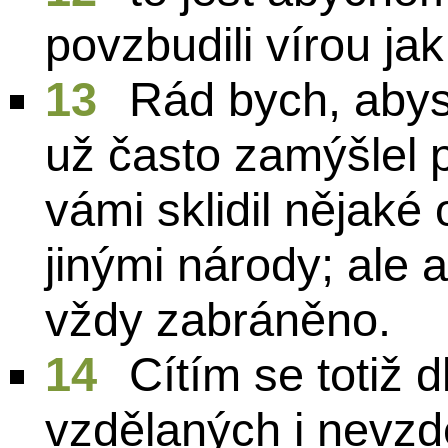
povzbudili vírou jak
13
Rád bych, abyst
už často zamýšlel p
vámi sklidil nějaké
jinými národy; ale 
vždy zabráněno.
14
Cítím se totiž 
vzdělaných i nevzd