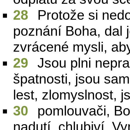
28
Protože si nedo
poznání Boha, dal 
zvrácené mysli, aby
29
Jsou plni neprav
špatnosti, jsou sam
lest, zlomyslnost, 
30
pomlouvači, Bo
nadutí, chlubiví. Vy