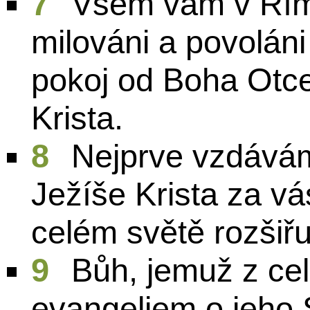
7
Všem vám v Řím
milováni a povoláni
pokoj od Boha Otc
Krista.
8
Nejprve vzdává
Ježíše Krista za v
celém světě rozšiřu
9
Bůh, jemuž z ce
evangeliem o jeho 