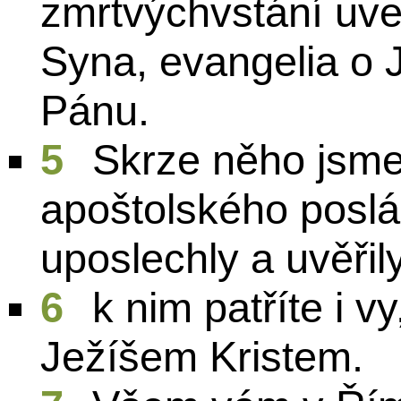
zmrtvýchvstání uv
Syna, evangelia o J
Pánu.
5
Skrze něho jsme p
apoštolského poslán
uposlechly a uvěřil
6
k nim patříte i vy
Ježíšem Kristem.