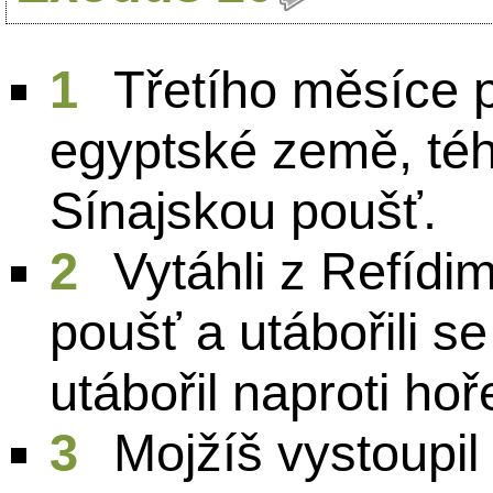
1
Třetího měsíce p
egyptské země, tého
Sínajskou poušť.
2
Vytáhli z Refídim
poušť a utábořili se
utábořil naproti hoř
3
Mojžíš vystoupil