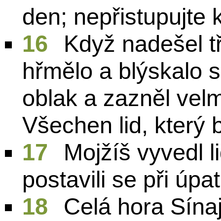
den; nepřistupujte 
16
Když nadešel tře
hřmělo a blýskalo s
oblak a zazněl velm
Všechen lid, který b
17
Mojžíš vyvedl l
postavili se při úpat
18
Celá hora Sína