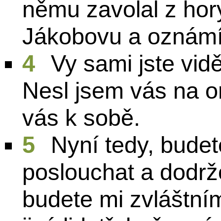
němu zavolal z hor
Jákobovu a oznámí
4
Vy sami jste vidě
Nesl jsem vás na or
vás k sobě.
5
Nyní tedy, budet
poslouchat a dodr
budete mi zvláštní