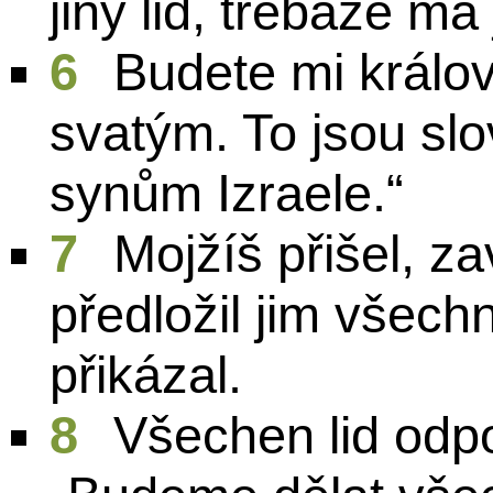
jiný lid, třebaže má
6
Budete mi králo
svatým. To jsou slo
synům Izraele.“
7
Mojžíš přišel, zav
předložil jim všec
přikázal.
8
Všechen lid odp