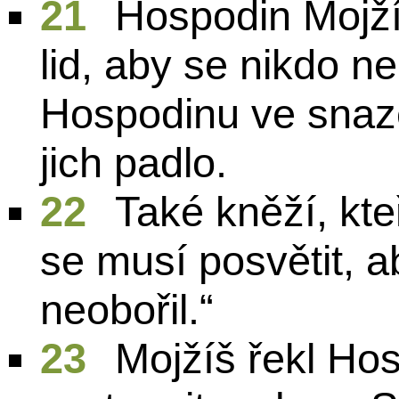
21
Hospodin Mojžíš
lid, aby se nikdo n
Hospodinu ve snaz
jich padlo.
22
Také kněží, kte
se musí posvětit, 
neobořil.“
23
Mojžíš řekl Ho