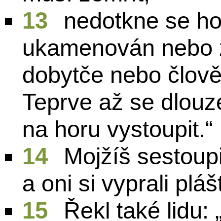
13
nedotkne se ho
ukamenován nebo za
dobytče nebo člově
Teprve až se dlouze
na horu vystoupit.“
14
Mojžíš sestoupil
a oni si vyprali pláš
15
Řekl také lidu: 