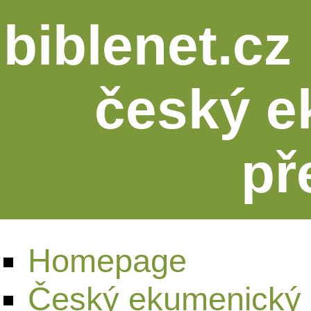
biblenet.cz 
český e
př
Homepage
Český ekumenický 