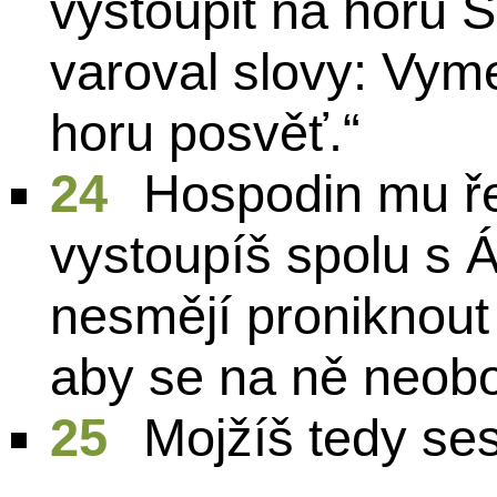
vystoupit na horu S
varoval slovy: Vyme
horu posvěť.“
24
Hospodin mu ře
vystoupíš spolu s Á
nesmějí proniknout
aby se na ně neoboř
25
Mojžíš tedy sest