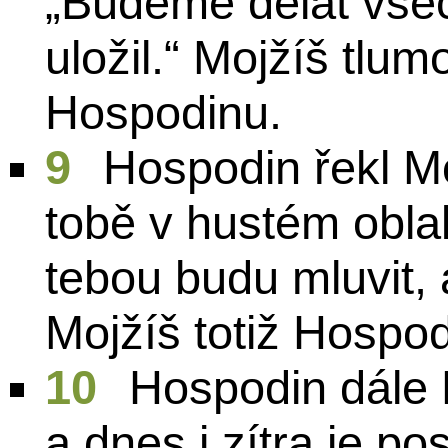
„Budeme dělat vše
uložil.“ Mojžíš tlum
Hospodinu.
9
Hospodin řekl Moj
tobě v hustém oblak
tebou budu mluvit, a
Mojžíš totiž Hospod
10
Hospodin dále M
a dnes i zítra je po