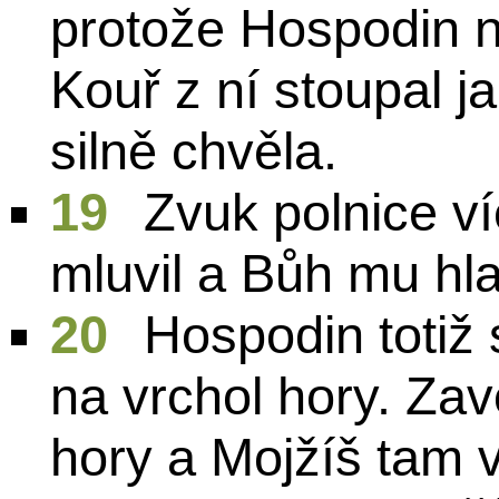
protože Hospodin na
Kouř z ní stoupal j
silně chvěla.
19
Zvuk polnice víc
mluvil a Bůh mu hla
20
Hospodin totiž 
na vrchol hory. Zav
hory a Mojžíš tam v