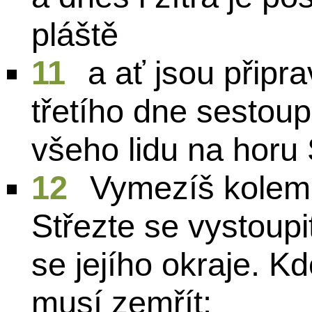
pláště
11
a ať jsou připra
třetího dne sestou
všeho lidu na horu 
12
Vymezíš kolem l
Střezte se vystoupi
se jejího okraje. K
musí zemřít;