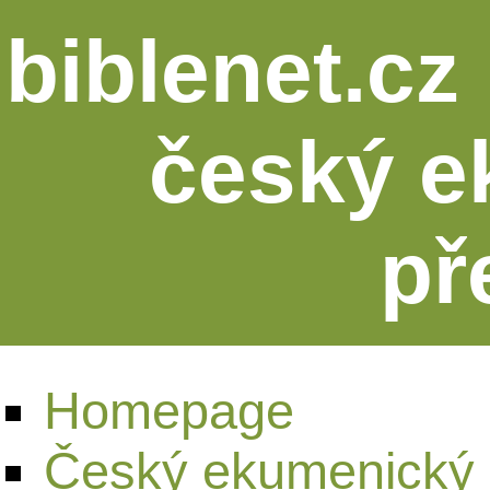
biblenet.cz 
český e
př
Homepage
Český ekumenický 