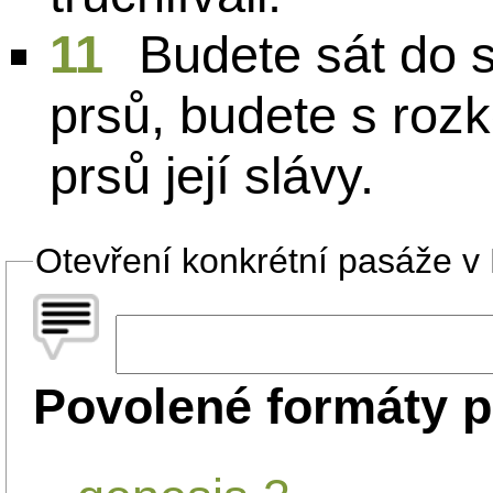
11
Budete sát do s
prsů, budete s rozk
prsů její slávy.
Otevření konkrétní pasáže v B
Povolené formáty p