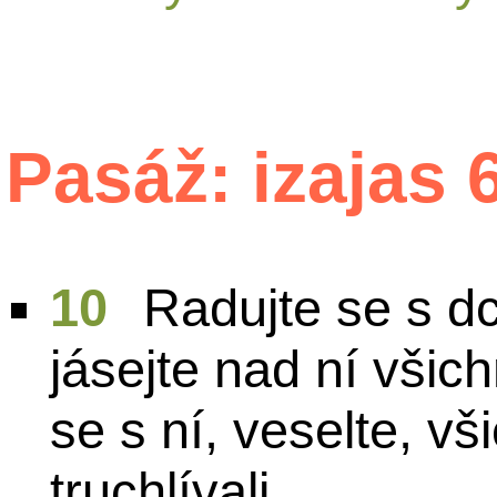
Pasáž: izajas 
10
Radujte se s d
jásejte nad ní všich
se s ní, veselte, vš
truchlívali.