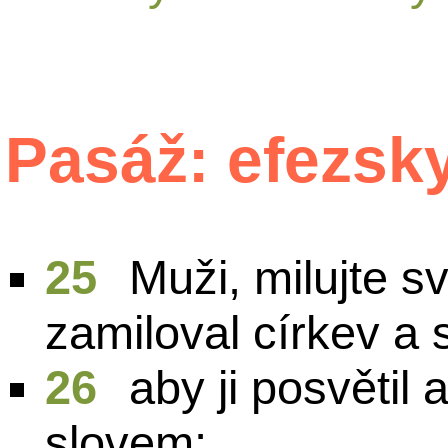
Pasáž: efezsk
25
Muži, milujte sv
zamiloval církev a 
26
aby ji posvětil 
slovem;