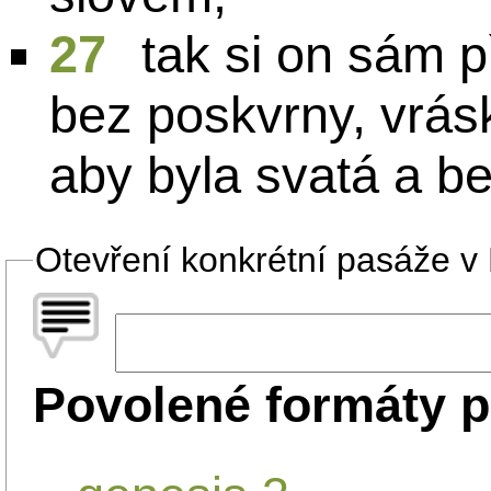
27
tak si on sám p
bez poskvrny, vrás
aby byla svatá a b
Otevření konkrétní pasáže v B
Povolené formáty p