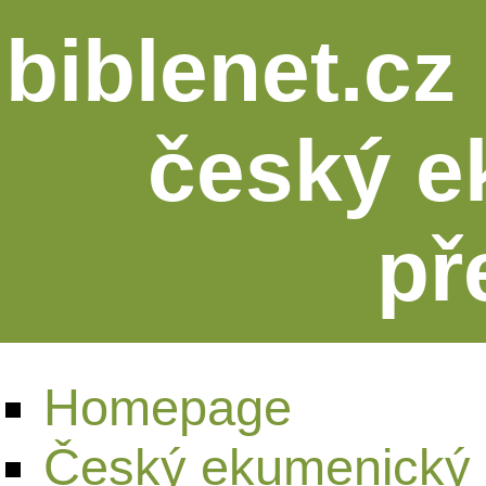
biblenet.cz 
český e
př
Homepage
Český ekumenický 