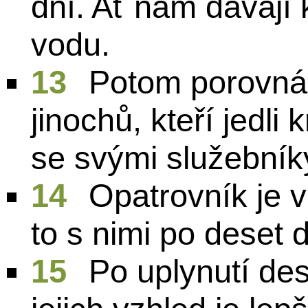
dní. Ať nám dávají k
vodu.
13
Potom porovnáš
jinochů, kteří jedli
se svými služebníky
14
Opatrovník je v 
to s nimi po deset d
15
Po uplynutí des