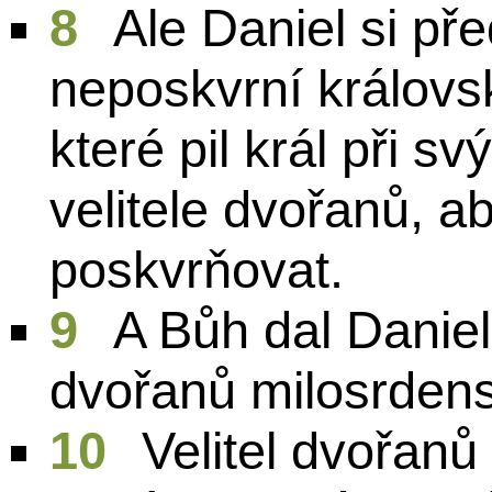
8
Ale Daniel si př
neposkvrní královs
které pil král při 
velitele dvořanů, 
poskvrňovat.
9
A Bůh dal Danielo
dvořanů milosrdenst
10
Velitel dvořanů