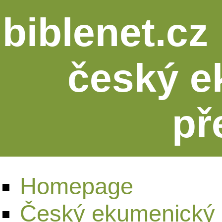
biblenet.cz 
český e
př
Homepage
Český ekumenický 