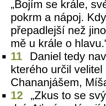
„Bojím se krále, sv
pokrm a nápoj. Když 
přepadlejší než jino
mě u krále o hlavu.
11
Daniel tedy nav
kterého určil velit
Chananjášem, Míša
12
„Zkus to se sv