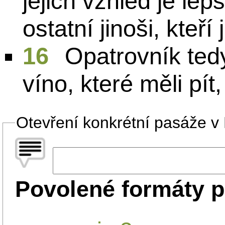
jejich vzhled je lepš
ostatní jinoši, kteří
16
Opatrovník tedy
víno, které měli pít
Otevření konkrétní pasáže v B
Povolené formáty p