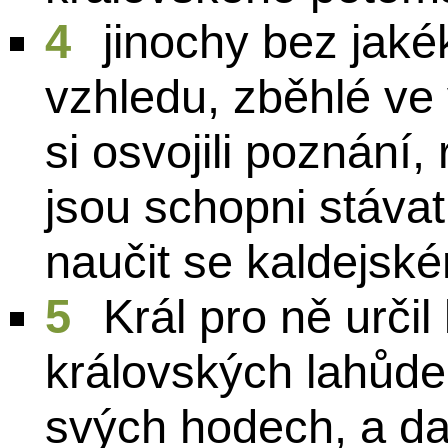
4
jinochy bez jaké
vzhledu, zběhlé ve 
si osvojili poznání
jsou schopni stávat
naučit se kaldejské
5
Král pro ně urči
královských lahůdek 
svých hodech, a dal