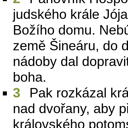
judského krále Jój
Božího domu. Nebú
země Šineáru, do 
nádoby dal dopravi
boha.
3
Pak rozkázal kr
nad dvořany, aby při
královského potoms