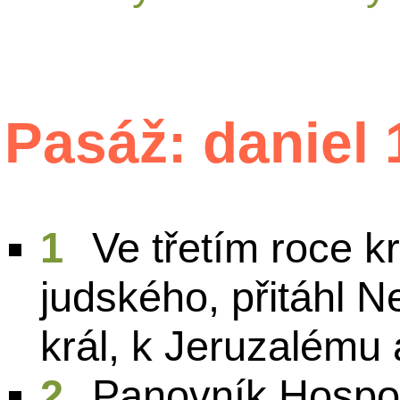
Pasáž: daniel 
1
Ve třetím roce k
judského, přitáhl 
král, k Jeruzalému a
2
Panovník Hospod