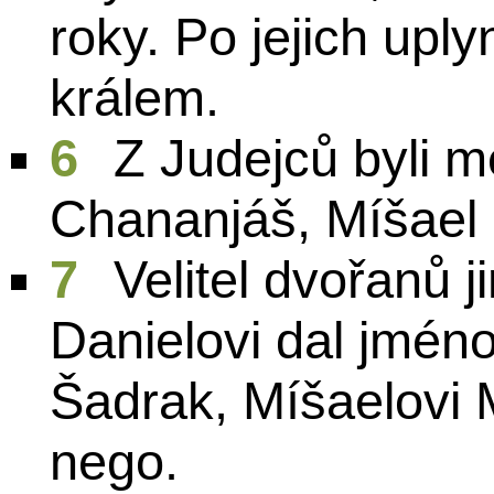
roky. Po jejich uply
králem.
6
Z Judejců byli m
Chananjáš, Míšael 
7
Velitel dvořanů 
Danielovi dal jmén
Šadrak, Míšaelovi 
nego.