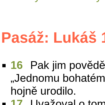
Pasáž: Lukáš 
16
Pak jim povědě
„Jednomu bohatému
hojně urodilo.
17
Uvažoval o tom 