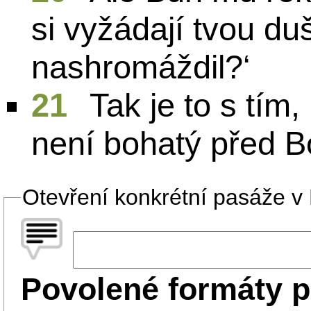
si vyžádají tvou duši
nashromáždil?‘
21
Tak je to s tím
není bohatý před 
Otevření konkrétní pasáže v B
Povolené formáty p