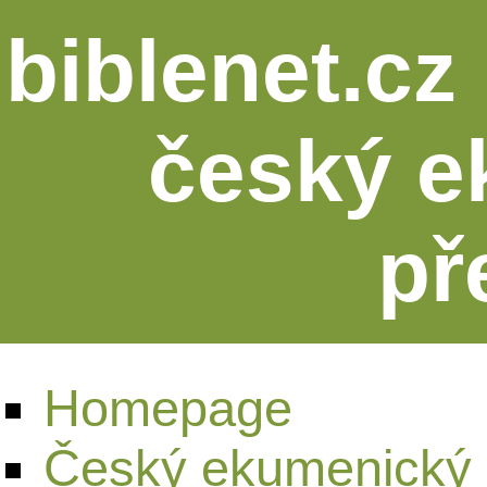
biblenet.cz 
český e
př
Homepage
Český ekumenický 