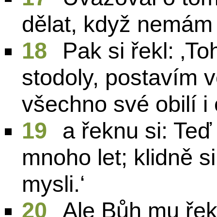
dělat, když nemám 
18
Pak si řekl: ‚T
stodoly, postavím 
všechno své obilí i
19
a řeknu si: Te
mnoho let; klidně si 
mysli.‘
20
Ale Bůh mu řekl