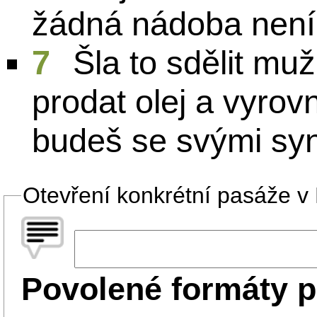
žádná nádoba není.“ 
7
Šla to sdělit muž
prodat olej a vyrov
budeš se svými syny
Otevření konkrétní pasáže v B
Povolené formáty p