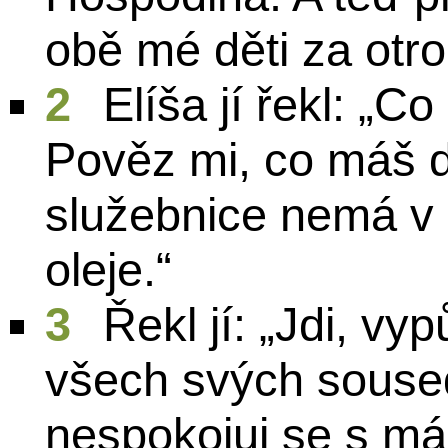
obě mé děti za otro
2
Elíša jí řekl: „
Pověz mi, co máš 
služebnice nemá v
oleje.“
3
Řekl jí: „Jdi, v
všech svých souse
nespokojuj se s má