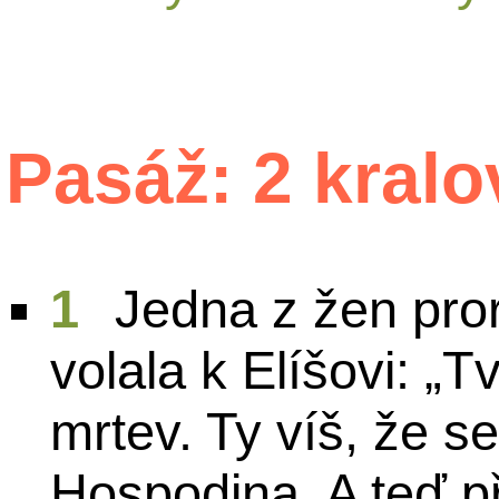
Pasáž: 2 kralo
1
Jedna z žen pro
volala k Elíšovi: „T
mrtev. Ty víš, že se
Hospodina. A teď při