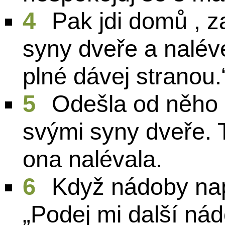
4
Pak jdi domů , z
syny dveře a nalév
plné dávej stranou.
5
Odešla od něho 
svými syny dveře. T
ona nalévala.
6
Když nádoby nap
„Podej mi další nádo