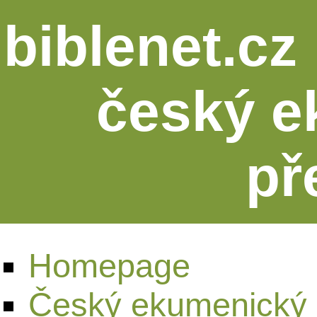
biblenet.cz 
český e
př
Homepage
Český ekumenický 