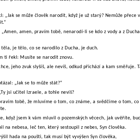
: „Jak se může člověk narodit, když je už starý? Nemůže přece v
t.“
: „Amen, amen, pravím tobě, nenarodí-li se kdo z vody a z Ducha
 těla, je tělo, co se narodilo z Ducha, je duch.
m ti řekl: Musíte se narodit znovu.
hce, jeho zvuk slyšíš, ale nevíš, odkud přichází a kam směřuje. T
tázal: „Jak se to může stát?“
Ty jsi učitel Izraele, a tohle nevíš?
avím tobě, že mluvíme o tom, co známe, a svědčíme o tom, co j
te.
íte, když jsem k vám mluvil o pozemských věcech, jak uvěříte, bu
l na nebesa, leč ten, který sestoupil z nebes, Syn člověka.
výšil hada na poušti, tak musí být vyvýšen Syn člověka,