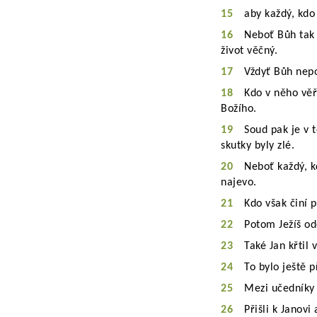
15
aby každý, kdo 
16
Neboť Bůh tak 
život věčný.
17
Vždyť Bůh nepos
18
Kdo v něho věř
Božího.
19
Soud pak je v t
skutky byly zlé.
20
Neboť každý, k
najevo.
21
Kdo však činí p
22
Potom Ježíš od
23
Také Jan křtil 
24
To bylo ještě 
25
Mezi učedníky 
26
Přišli k Janovi