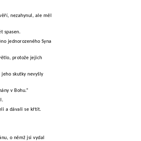
věří, nezahynul, ale měl
ět spasen.
jméno jednorozeného Syna
větlo, protože jejich
 jeho skutky nevyšly
onány v Bohu.“
l.
i a dávali se křtít.
ánu, o němž jsi vydal