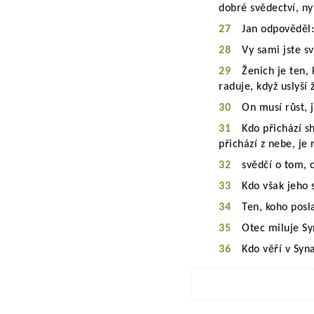
dobré svědectví, ny
27
Jan odpověděl:
28
Vy sami jste s
29
Ženich je ten,
raduje, když uslyší
30
On musí růst, 
31
Kdo přichází s
přichází z nebe, je
32
svědčí o tom, c
33
Kdo však jeho s
34
Ten, koho posl
35
Otec miluje Sy
36
Kdo věří v Syn