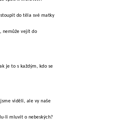
stoupit do těla své matky
, nemůže vejít do
ak je to s každým, kdo se
sme viděli, ale vy naše
du-li mluvit o nebeských?