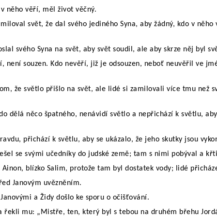
v něho věří, měl život věčný.
miloval svět, že dal svého jediného Syna, aby žádný, kdo v něho 
lal svého Syna na svět, aby svět soudil, ale aby skrze něj byl sv
í, není souzen. Kdo nevěří, již je odsouzen, neboť neuvěřil ve 
om, že světlo přišlo na svět, ale lidé si zamilovali více tmu než s
do dělá něco špatného, nenávidí světlo a nepřichází k světlu, aby
ravdu, přichází k světlu, aby se ukázalo, že jeho skutky jsou vyk
ešel se svými učedníky do judské země; tam s nimi pobýval a křti
v Ainon, blízko Salim, protože tam byl dostatek vody; lidé přicházel
před Janovým uvězněním.
Janovými a Židy došlo ke sporu o očišťování.
 a řekli mu: „Mistře, ten, který byl s tebou na druhém břehu Jord