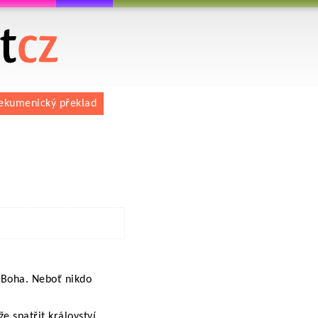
 překlad
ekumenický překlad
od Boha. Neboť nikdo
 spatřit království