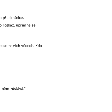
ho předchůdce.
ho rozkaz, upřímně se
o pozemských věcech. Kdo
a něm zůstává.“