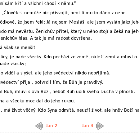
ní sám křtí a všichni chodí k němu.“
 „Člověk si nemůže nic přisvojit, není-li mu to dáno z nebe.
vědkové, že jsem řekl: Já nejsem Mesiáš, ale jsem vyslán jako je
 kdo má nevěstu. Ženichův přítel, který u něho stojí a čeká na je
 ženichův hlas. A tak je má radost dovršena.
já však se menšit.
hůry, je nade všecky. Kdo pochází ze země, náleží zemi a mluví 
 nade všecky;
o viděl a slyšel, ale jeho svědectví nikdo nepřijímá.
vědectví přijal, potvrdil tím, že Bůh je pravdivý.
al Bůh, mluví slova Boží, neboť Bůh udílí svého Ducha v plnosti.
na a všecku moc dal do jeho rukou.
a, má život věčný. Kdo Syna odmítá, neuzří život, ale hněv Boží n
Jan 2
Jan 4