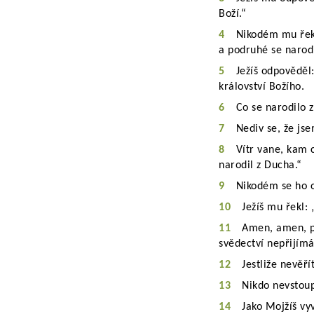
Boží.“
4
Nikodém mu řekl
a podruhé se narodi
5
Ježíš odpověděl
království Božího.
6
Co se narodilo z
7
Nediv se, že jse
8
Vítr vane, kam c
narodil z Ducha.“
9
Nikodém se ho o
10
Ježíš mu řekl: „
11
Amen, amen, pr
svědectví nepřijímá
12
Jestliže nevěř
13
Nikdo nevstoupi
14
Jako Mojžíš vy