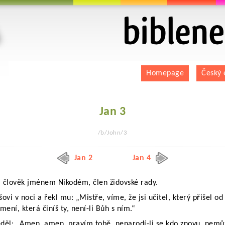
biblenet.cz | bible online | český ekumenický
Homepage
Český 
Jan 3
/b/John/3
Jan 2
Jan 4
yl člověk jménem Nikodém, člen židovské rady.
íšovi v noci a řekl mu: „Mistře, víme, že jsi učitel, který přišel 
ení, která činíš ty, není-li Bůh s ním.“
děl: „Amen, amen, pravím tobě, nenarodí-li se kdo znovu, nemůže