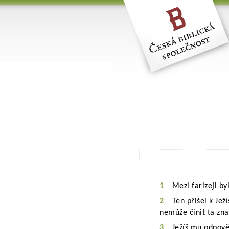
1
Mezi farizeji b
2
Ten přišel k Jež
nemůže činit ta znam
3
Ježíš mu odpově