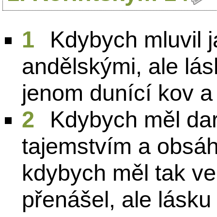
1
Kdybych mluvil j
andělskými, ale lá
jenom dunící kov a
2
Kdybych měl dar
tajemstvím a obsáh
kdybych měl tak vel
přenášel, ale lásku