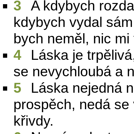
3
A kdybych rozda
kdybych vydal sám 
bych neměl, nic mi 
4
Láska je trpělivá
se nevychloubá a n
5
Láska nejedná n
prospěch, nedá se 
křivdy.