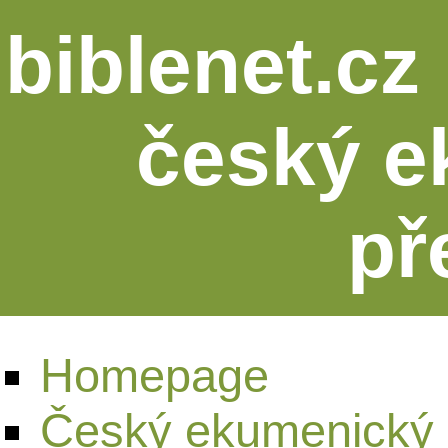
biblenet.cz 
český e
př
Homepage
Český ekumenický 