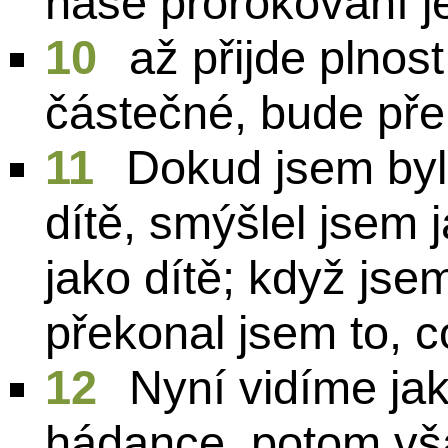
naše prorokování j
10
až přijde plnost
částečné, bude př
11
Dokud jsem byl 
dítě, smýšlel jsem 
jako dítě; když jse
překonal jsem to, c
12
Nyní vidíme jak
hádance, potom vša