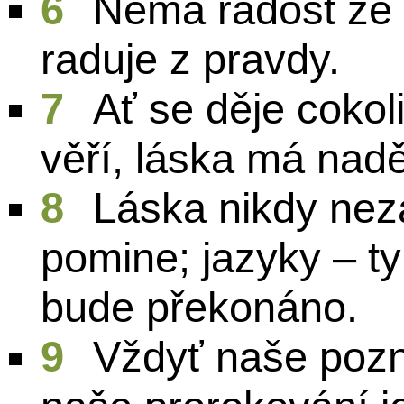
6
Nemá radost ze 
raduje z pravdy.
7
Ať se děje cokoli
věří, láska má naděj
8
Láska nikdy neza
pomine; jazyky – ty
bude překonáno.
9
Vždyť naše pozná